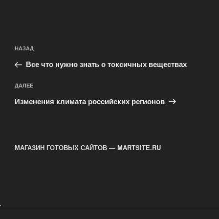
Навигация
Предыдущая
НАЗАД
по
запись:
записям
Все что нужно знать о токсичных веществах
Следующая
ДАЛЕЕ
запись
Изменения климата российских регионов
МАГАЗИН ГОТОВЫХ САЙТОВ — MARTSITE.RU
.