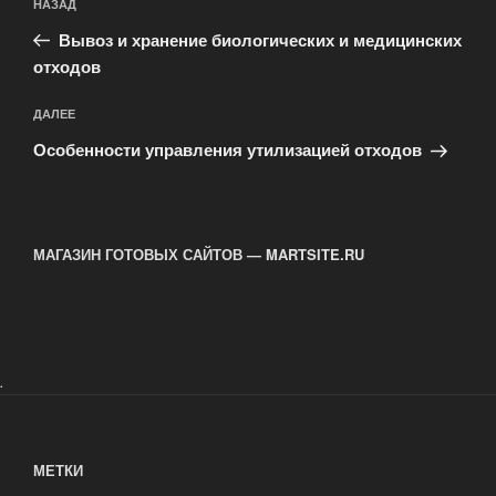
Предыдущая
НАЗАД
по
запись:
записям
Вывоз и хранение биологических и медицинских
отходов
Следующая
ДАЛЕЕ
запись
Особенности управления утилизацией отходов
МАГАЗИН ГОТОВЫХ САЙТОВ — MARTSITE.RU
.
МЕТКИ