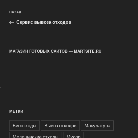
Навигация
Предыдущая
НАЗАД
по
запись:
записям
Сервис вывоза отходов
МАГАЗИН ГОТОВЫХ САЙТОВ — MARTSITE.RU
.
МЕТКИ
Биоотходы
Вывоз отходов
Макулатура
Медицинские отходы
Мусор