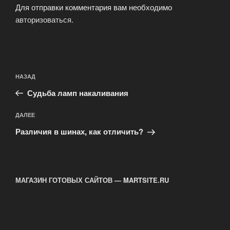
Для отправки комментария вам необходимо
авторизоваться
.
Навигация
Предыдущая
НАЗАД
по
запись:
записям
Судьба ламп накаливания
Следующая
ДАЛЕЕ
запись
Различия в шинах, как отличить?
МАГАЗИН ГОТОВЫХ САЙТОВ — MARTSITE.RU