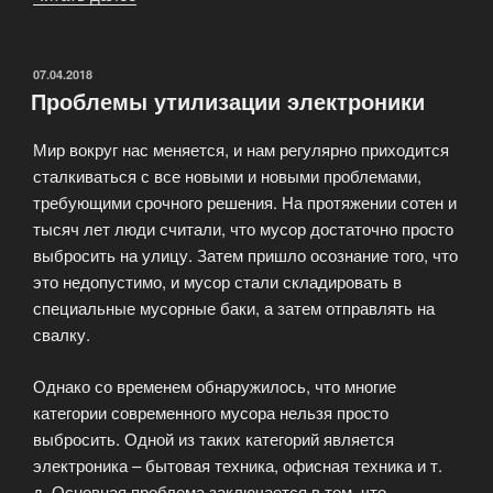
методы
утилизации
медицинских
ОПУБЛИКОВАНО
07.04.2018
Проблемы утилизации электроники
отходов»
Мир вокруг нас меняется, и нам регулярно приходится
сталкиваться с все новыми и новыми проблемами,
требующими срочного решения. На протяжении сотен и
тысяч лет люди считали, что мусор достаточно просто
выбросить на улицу. Затем пришло осознание того, что
это недопустимо, и мусор стали складировать в
специальные мусорные баки, а затем отправлять на
свалку.
Однако со временем обнаружилось, что многие
категории современного мусора нельзя просто
выбросить. Одной из таких категорий является
электроника – бытовая техника, офисная техника и т.
д. Основная проблема заключается в том, что