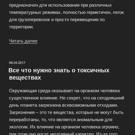
предназначен для использования при различных
температурных режимах, полностью герметичен, легок
для грузоперевозок и просто перемещения по
территории.
Читать далее
«Вывоз
и
хранение
биологических
ОПУБЛИКОВАНО
08.04.2017
Все что нужно знать о токсичных
и
веществах
медицинских
отходов»
Окружающая среда оказывает на организм человека
существенное влияние. Не секрет, что на сегодняшний
день планета загрязнена всевозможными отходами.
Загрязнения – это те вещества, которые не могут быть
переработаны, то, что является аномальным для
экологии. Их влияние на организм человека огромно,
при этом оно носит негативный характер. Из-за того,