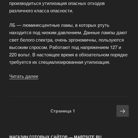
производиться утилизация опасных отходов
различного класса опасности.
ЛБ — люминесцентные ламы, в которых ртуть
находится под низким давлением. Данные лампы дают
свет белого спектра, очень эргономичны, пользуются
высоким спросом. Работают под напряжением 127 и
220 вольт. В настоящее время в обязательном порядке
требуется их специализированная утилизация.
Читать далее
«Контейнер
для
хранения
и
транспортировки
Навигация
Сле
Страница
1
ламп»
по
стра
записям
МАГАЗИН ГОТОВЫХ САЙТОВ — MARTSITE.RU