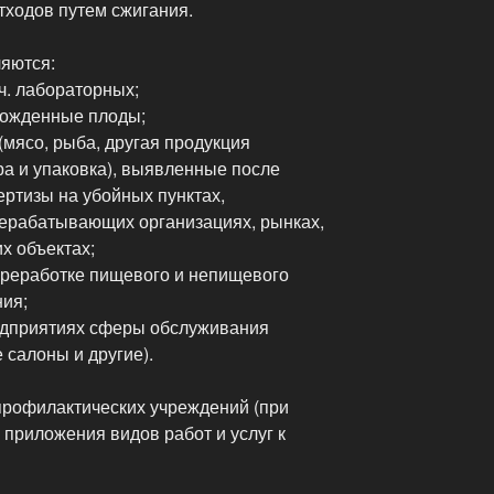
тходов путем сжигания.
яются:
.ч. лабораторных;
рожденные плоды;
мясо, рыба, другая продукция
ра и упаковка), выявленные после
ертизы на убойных пунктах,
ерабатывающих организациях, рынках,
х объектах;
ереработке пищевого и непищевого
ия;
едприятиях сферы обслуживания
 салоны и другие).
профилактических учреждений (при
приложения видов работ и услуг к