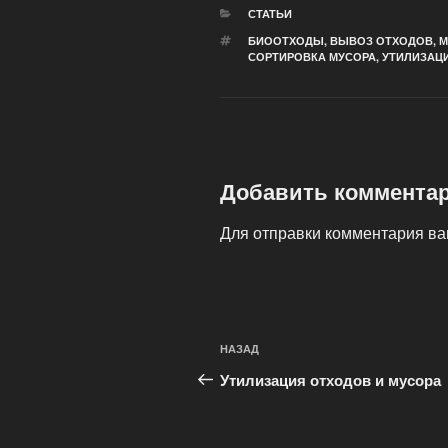
РУБРИКИ
СТАТЬИ
МЕТКИ
БИООТХОДЫ
,
ВЫВОЗ ОТХОДОВ
,
М
СОРТИРОВКА МУСОРА
,
УТИЛИЗАЦ
Добавить коммента
Для отправки комментария в
Навигация
Предыдущая
НАЗАД
по
запись:
Утилизация отходов и мусора
записям