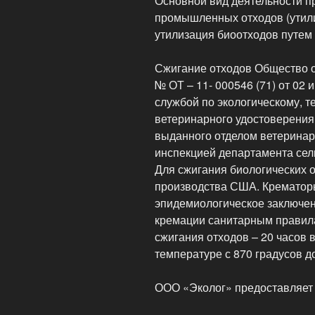
Основной вид деятельности п
промышленных отходов (утили
утилизация биоотходов путем
Сжигание отходов Общество о
№ ОТ – 11- 000546 (71) от 02
службой по экологическому, т
ветеринарного удостоверения 
выданного отделом ветеринар
инспекцией департамента сель
Для сжигания биологических 
производства США. Крематоры
эпидемиологическое заключен
кремации санитарным правил
сжигания отходов – 20 часов 
температуре с 870 градусов д
ООО «Эколог» предоставляет 