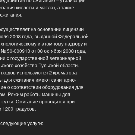
редприятия по сжиганию – утилизация
зация кислоты и масла), а также
 сжигания.
существляет на основании лицензии
 июля 2008 года, выданной Федеральной
ехнологическому и атомному надзору и
№ 50-000913 от 08 октября 2008 года,
ии с государственной ветеринарной
ского хозяйства Тульской области.
отходов используются 2 крематора
 для сжигания имеют санитарно-
ие о соответствии оборудования для
ам. Режим работы машины для
в сутки. Сжигание проводится при
о 1200 градусов.
следующие услуги: