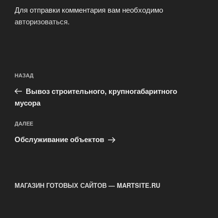
Для отправки комментария вам необходимо
авторизоваться
.
Навигация
Предыдущая
НАЗАД
по
запись:
записям
Вывоз строительного, крупногабаритного
мусора
Следующая
ДАЛЕЕ
запись
Обслуживание объектов
МАГАЗИН ГОТОВЫХ САЙТОВ — MARTSITE.RU