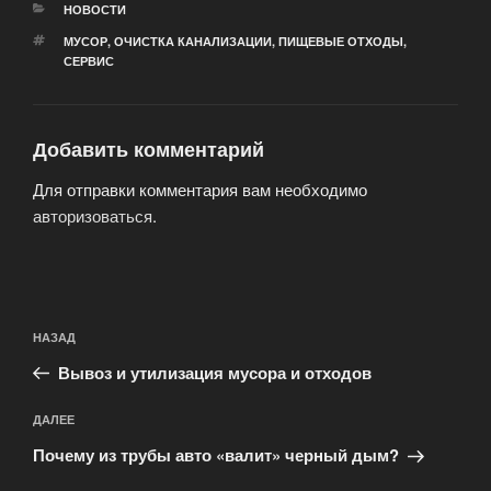
РУБРИКИ
НОВОСТИ
МЕТКИ
МУСОР
,
ОЧИСТКА КАНАЛИЗАЦИИ
,
ПИЩЕВЫЕ ОТХОДЫ
,
СЕРВИС
Добавить комментарий
Для отправки комментария вам необходимо
авторизоваться
.
Навигация
Предыдущая
НАЗАД
по
запись:
записям
Вывоз и утилизация мусора и отходов
Следующая
ДАЛЕЕ
запись
Почему из трубы авто «валит» черный дым?