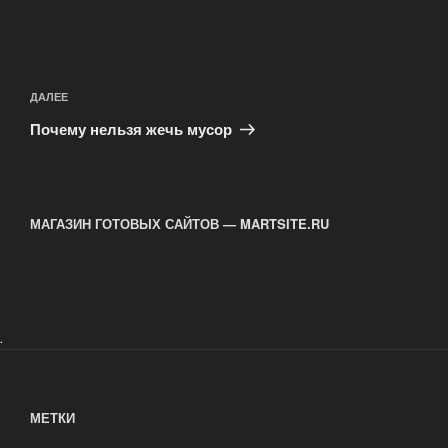
Навигация
по
Следующая
ДАЛЕЕ
записям
запись
Почему нельзя жечь мусор
МАГАЗИН ГОТОВЫХ САЙТОВ — MARTSITE.RU
.
МЕТКИ